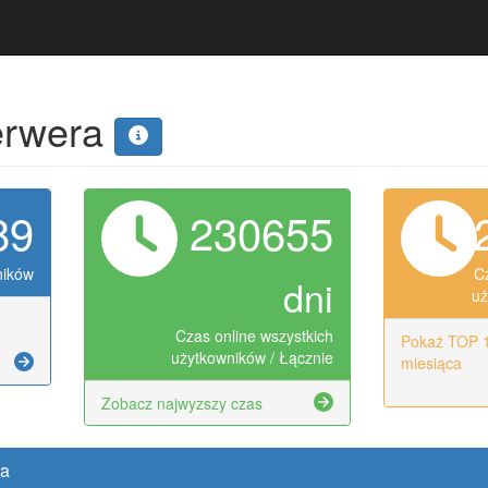
serwera
89
230655
ników
C
dni
uż
Czas online wszystkich
Pokaż TOP 1
użytkowników / Łącznie
miesiąca
Zobacz najwyzszy czas
ra