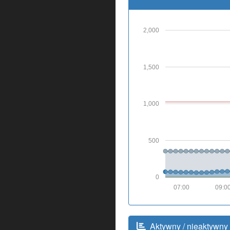
2,000
1,500
1,000
500
0
07:00
09:0
Aktywny / nieaktywny