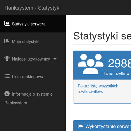
Ranksystem - Statystyki
Statystyki serwera
Statystyki 
Moje statystyki
298
Najlepsi użytkownicy
Liczba użytkow
Lista rankingowa
Pokaż listę wszystkich
użytkowników
Informacje o systemie
Ranksystem
Wykorzystanie serwe