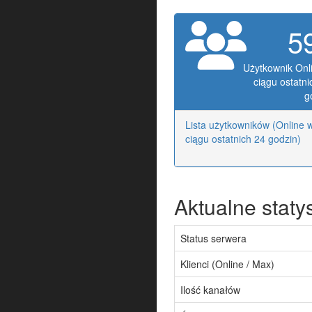
5
Użytkownik Onl
ciągu ostatni
g
Lista użytkowników (Online 
ciągu ostatnich 24 godzin)
Aktualne statys
Status serwera
Klienci (Online / Max)
Ilość kanałów