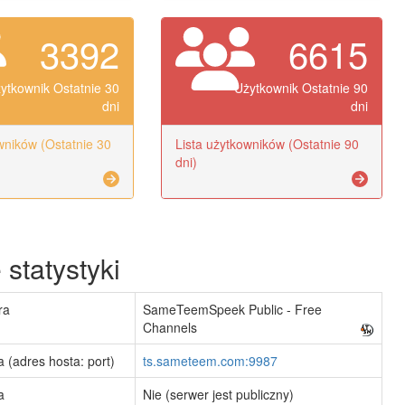
3392
6615
ytkownik Ostatnie 30
Użytkownik Ostatnie 90
dni
dni
wników (Ostatnie 30
Lista użytkowników (Ostatnie 90
dni)
statystyki
ra
SameTeemSpeek Public - Free
Channels
 (adres hosta: port)
ts.sameteem.com:9987
a
Nie (serwer jest publiczny)