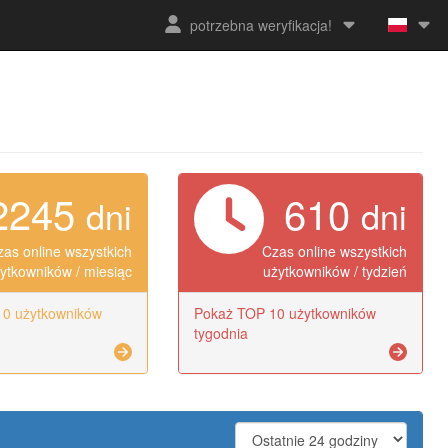
potrzebna weryfikacja!
2245
610
dni
dni
zas online wszystkich
Czas online wszystkich
ytkowników / miesiąc
użytkowników / tydzień
0 użytkowników
Pokaż TOP 10 użytkowników
tygodnia