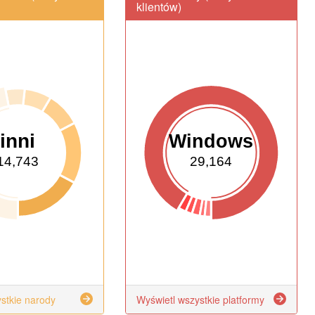
klientów)
inni
Windows
14,743
29,164
stkie narody
Wyświetl wszystkie platformy