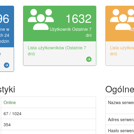
96
1632
ine w
Użytkownik Ostatnie 7
Uż
ch 24
dni
odzin
Lista użytkowników (Ostatnie 7
Lista użytko
w
dni)
dni)
tyki
Ogólne 
Online
Nazwa serwe
67 / 1024
Adres serwera
354
Hasło serwer